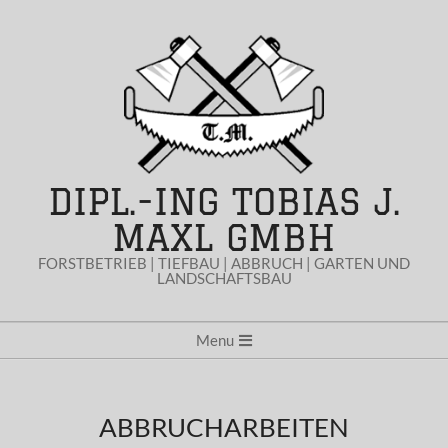
Skip
to
content
DIPL.-ING TOBIAS J.
MAXL GMBH
FORSTBETRIEB | TIEFBAU | ABBRUCH | GARTEN UND
LANDSCHAFTSBAU
Secondary
Menu
Navigation
Menu
ABBRUCHARBEITEN